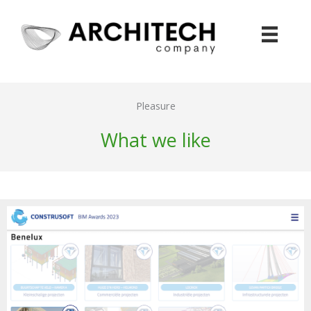
Skip
to
content
Pleasure
What we like