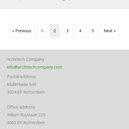
« Previous
1
2
3
4
5
Next »
Architech Company
info@architechcompany.com
Postal address:
Müllerkade 649
3024 EP Rotterdam
Office address:
Willem Ruyslaan 225
3063 ER Rotterdam